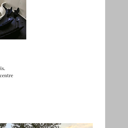
ix.
 centre