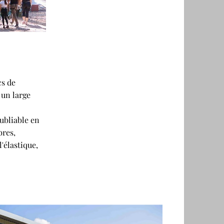
cs de
 un large
ubliable en
bres,
'élastique,