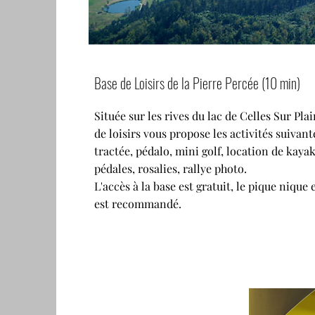
Base de Loisirs de la Pierre Percée (10 min)
Située sur les rives du lac de Celles Sur Plai
de loisirs vous propose les activités suivant
tractée, pédalo, mini golf, location de kayak
pédales, rosalies, rallye photo.
L'accès à la base est gratuit, le pique nique 
est recommandé.